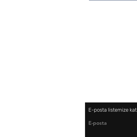
Gönderim ve İade
Mağaza Politikası
Ödeme Yöntemle
Çerez Politikası
E-posta listemize kat
E-posta