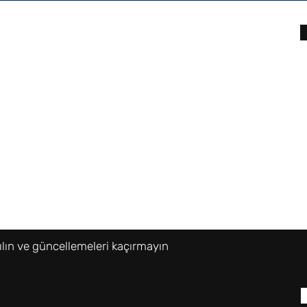
ler
İletişim
Tel: 0 (222) 250 25 26
ri
ılın ve güncellemeleri kaçırmayın