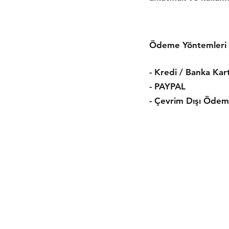
Ödeme Yöntemleri
- Kredi / Banka Kart
- PAYPAL
- Çevrim Dışı Ödem
Gönderim ve İade
Mağaza Politikası
Ödeme Yöntemle