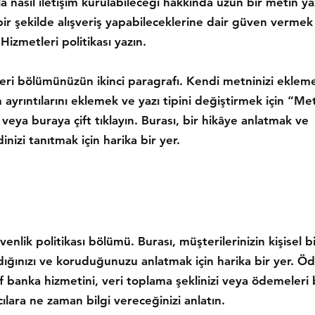
 nasıl iletişim kurulabileceği hakkında uzun bir metin yaz
bir şekilde alışveriş yapabileceklerine dair güven vermek 
 Hizmetleri politikası yazın.
eri bölümünüzün ikinci paragrafı. Kendi metninizi ekleme
ın ayrıntılarını eklemek ve yazı tipini değiştirmek için “Me
veya buraya çift tıklayın. Burası, bir hikâye anlatmak ve
dinizi tanıtmak için harika bir yer.
üvenlik politikası bölümü. Burası, müşterilerinizin kişisel bil
ladığınızı ve koruduğunuzu anlatmak için harika bir yer. 
af banka hizmetini, veri toplama şeklinizi veya ödemeleri b
ılara ne zaman bilgi vereceğinizi anlatın.