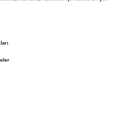
ları
eler
ler
İletişim
Tel: 0 (222) 250 25 26
ri