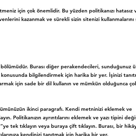
şletmeniz için çok önemlidir. Bu yüzden politikanızı hatasız v
enlerini kazanmak ve sürekli sizin sitenizi kullanmalarını 
ş bölümüdür. Burası diğer perakendecileri, sunduğunuz ü
i konusunda bilgilendirmek için harika bir yer. İşinizi tan
karmak için sade bir dil kullanın ve mümkün olduğunca çok
lümünüzün ikinci paragrafı. Kendi metninizi eklemek ve
ayın. Politikanızın ayrıntılarını eklemek ve yazı tipini değ
ye tek tıklayın veya buraya çift tıklayın. Burası, bir hikâ
ılarınıza kendinizi tanıtmak için harika bir yer.