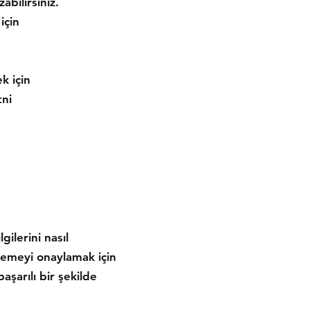
abilirsiniz.
için
k için
tni
gilerini nasıl
Ödemeyi onaylamak için
aşarılı bir şekilde